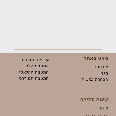
ניווט באתר
גלריית מטבחים
המטבח הלבן
אודותינו
המטבח הקלאסי
מגזין
המטבח המודרני
הצהרת נגישות
שעות פתיחה
א'-ה'